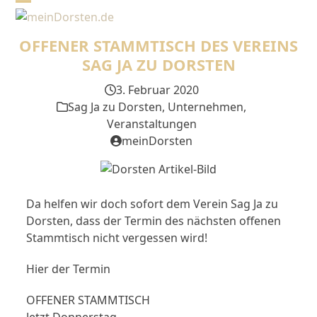
Skip
Open
Close
to
mobile
mobile
content
OFFENER STAMMTISCH DES VEREINS
menu
menu
SAG JA ZU DORSTEN
3. Februar 2020
Sag Ja zu Dorsten
,
Unternehmen
,
Veranstaltungen
meinDorsten
Da helfen wir doch sofort dem Verein Sag Ja zu
Dorsten, dass der Termin des nächsten offenen
Stammtisch nicht vergessen wird!
Hier der Termin
OFFENER STAMMTISCH