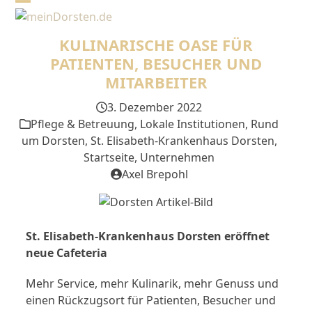
Skip
Open
Close
to
mobile
mobile
content
KULINARISCHE OASE FÜR
menu
menu
PATIENTEN, BESUCHER UND
MITARBEITER
3. Dezember 2022
Pflege & Betreuung
,
Lokale Institutionen
,
Rund
um Dorsten
,
St. Elisabeth-Krankenhaus Dorsten
,
Startseite
,
Unternehmen
Axel Brepohl
St. Elisabeth-Krankenhaus Dorsten eröffnet
neue Cafeteria
Mehr Service, mehr Kulinarik, mehr Genuss und
einen Rückzugsort für Patienten, Besucher und