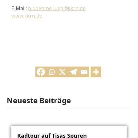
E-Mail:
b.boehme-lueg@kkrn.de
www.kkrn.de
Neueste Beiträge
Radtour auf Tisas Spuren