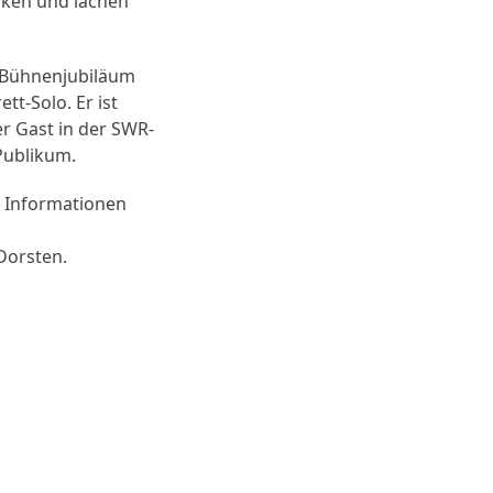
enken und lachen
es Bühnenjubiläum
tt-Solo. Er ist
r Gast in der SWR-
 Publikum.
e Informationen
Dorsten.