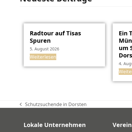
Radtour auf Tisas
Ein 
Spuren
Müns
um S
5. August 2026
Dor
Weiterlesen
4. Aug
Weite
Schutzsuchende in Dorsten
vorheriger
Beitrag:
Lokale Unternehmen
Verein