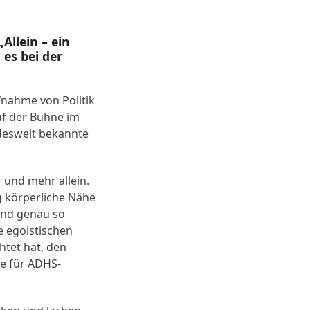
Allein – ein
 es bei der
fnahme von Politik
auf der Bühne im
ndesweit bekannte
 und mehr allein.
g körperliche Nähe
 Und genau so
e egoistischen
htet hat, den
pe für ADHS-