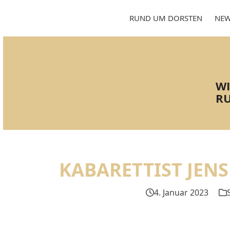
Skip
to
RUND UM DORSTEN
NEW
content
WI
RU
KABARETTIST JENS
4. Januar 2023