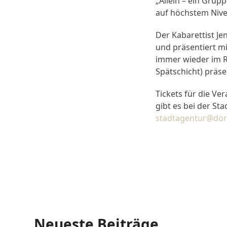
„Allein – ein Grup
auf höchstem Nive
Der Kabarettist Je
und präsentiert mi
immer wieder im R
Spätschicht) präsen
Tickets für die Ve
gibt es bei der St
stadtagentur@dor
Neueste Beiträge