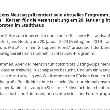
 Jens Neutag präsentiert sein aktuelles Programm „
“. Karten für die Veranstaltung am 20. Januar gibt
orsten im Stadthaus
che Reise zum inneren Ich und eine treffsichere Bestandsau
iefert Jens Neutag am 20. Januar 2023 (Freitag) um 20 Uhr 
m. Mit „Allein – ein Gruppenerlebnis“ präsentiert der bu
Neutag bereits sein nunmehr achtes Solo-Programm.
sammen. Aber der Mensch fühlt sich trotz Dating-Apps mehr
 dass er freiwillig Kuschelpartys besucht. Und um ein weni
r sich dort freiwillig von Wildfremden den Rücken kraulen.
die große Politik. Nur ohne kuscheln. Wer nur einmal unser
einer Kabinettsitzung im Streit der Selbstsüchtigen beobac
 dass dort eine Stimmung herrscht wie in einer Fördergrup