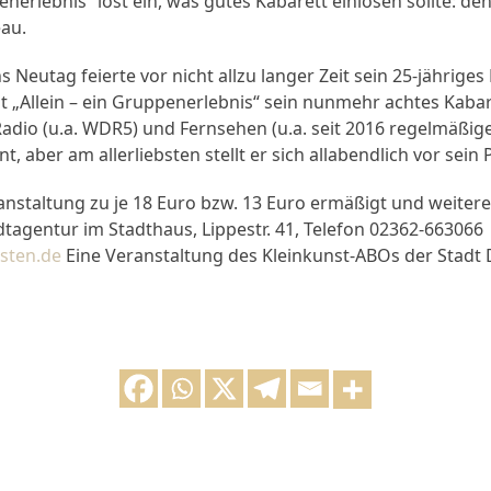
penerlebnis“ löst ein, was gutes Kabarett einlösen sollte: d
au.
ns Neutag feierte vor nicht allzu langer Zeit sein 25-jährig
t „Allein – ein Gruppenerlebnis“ sein nunmehr achtes Kabare
adio (u.a. WDR5) und Fernsehen (u.a. seit 2016 regelmäßige
t, aber am allerliebsten stellt er sich allabendlich vor sein
ranstaltung zu je 18 Euro bzw. 13 Euro ermäßigt und weiter
adtagentur im Stadthaus, Lippestr. 41, Telefon 02362-663066
sten.de
Eine Veranstaltung des Kleinkunst-ABOs der Stadt 