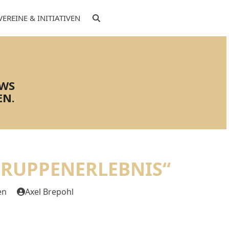
VEREINE & INITIATIVEN
EWS
EN.
 GRUPPENERLEBNIS“
en
Axel Brepohl