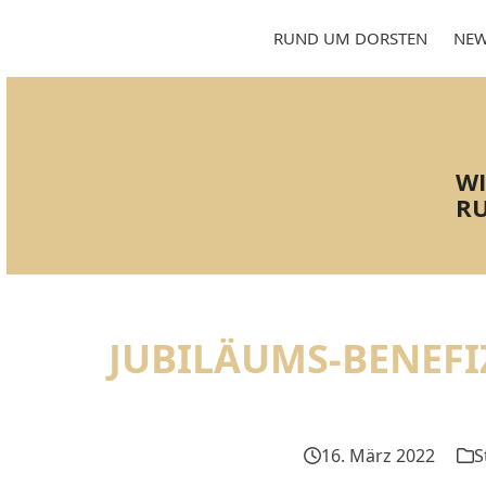
Skip
to
RUND UM DORSTEN
NEW
content
WI
RU
JUBILÄUMS-BENEFI
16. März 2022
S