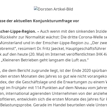
isse der aktuellen Konjunkturumfrage vor
her-Lippe-Region. –
Auch wenn mit den sinkenden Inzide
Rückkehr zur Normalität wächst: Die dritte Corona-Welle s
 Münsterland und in der Emscher-Lippe-Region zu. „Der zw
bremst“, resümiert Dr. Fritz Jaeckel, Hauptgeschäftsführe
ck auf den heute (20. Mai) im Internet veröffentlichten IHK-
: „Kleineren Betrieben geht langsam die Luft aus.“
 die dem Bericht zugrunde liegt, ist der Ende 2020 spürba
 den ersten Monaten des Jahres so gut wie nicht vorangek
dex, der die Geschäftslage und die Erwartungen zu einem 
egt im Frühjahr mit 114 Punkten auf dem Niveau vom Jahres
n, international agierenden Unternehmen von der anzieh
fitieren, entwickeln sich die ersten Monate des Jahres für
 Belastungsprobe. Gerade im Handel beurteilen viele Unte