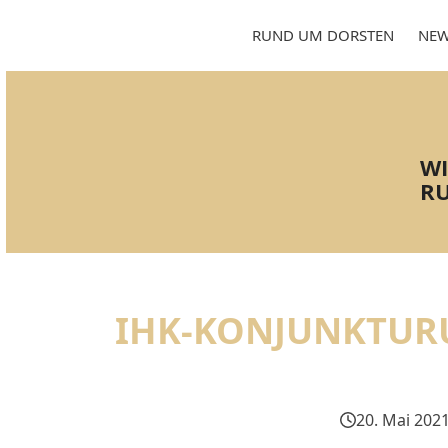
Skip
to
RUND UM DORSTEN
NEW
content
WI
RU
IHK-KONJUNKTURU
20. Mai 202