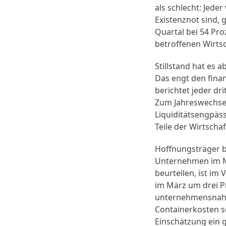
als schlecht: Jede
Existenznot sind, 
Quartal bei 54 Pr
betroffenen Wirts
Stillstand hat es
Das engt den finan
berichtet jeder dr
Zum Jahreswechsel 
Liquiditätsengpäss
Teile der Wirtschaf
Hoffnungsträger b
Unternehmen im Mü
beurteilen, ist im
im März um drei P
unternehmensnahe D
Containerkosten s
Einschätzung ein 