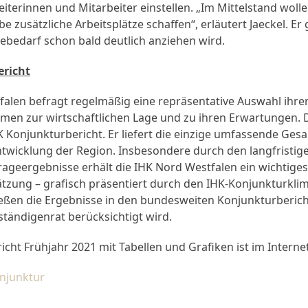
eiterinnen und Mitarbeiter einstellen. „Im Mittelstand woll
e zusätzliche Arbeitsplätze schaffen“, erläutert Jaeckel. Er
ebedarf schon bald deutlich anziehen wird.
richt
falen befragt regelmäßig eine repräsentative Auswahl ihre
men zur wirtschaftlichen Lage und zu ihren Erwartungen. 
 Konjunkturbericht. Er liefert die einzige umfassende Ges
ntwicklung der Region. Insbesondere durch den langfristige
ageergebnisse erhält die IHK Nord Westfalen ein wichtiges
tzung – grafisch präsentiert durch den IHK-Konjunkturklim
ießen die Ergebnisse in den bundesweiten Konjunkturberich
tändigenrat berücksichtigt wird.
cht Frühjahr 2021 mit Tabellen und Grafiken ist im Internet 
njunktur