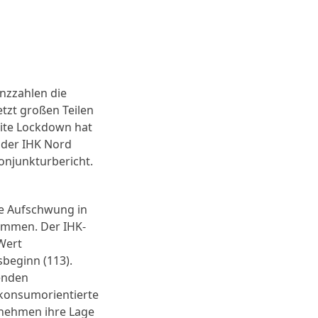
nzzahlen die
etzt großen Teilen
eite Lockdown hat
r der IHK Nord
Konjunkturbericht.
re Aufschwung in
ommen. Der IHK-
Wert
beginn (113).
enden
 konsumorientierte
rnehmen ihre Lage