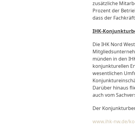
zusätzliche Mitarb
Prozent der Betrieb
dass der Fachkräft
IHK-Konjunkturbe
Die IHK Nord West
Mitgliedsunterneh
münden in den IHK
konjunkturellen E
wesentlichen Umfr
Konjunktureinschä
Darüber hinaus fl
auch vom Sachvers
Der Konjunkturberi
www.ihk-nw.de/ko