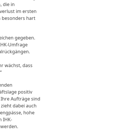
 die in
verlust im ersten
n besonders hart
reichen gegeben.
r IHK-Umfrage
talrückgängen.
hr wächst, dass
“
renden
tslage positiv
 Ihre Aufträge sind
zieht dabei auch
erengpässe, hohe
h IHK-
 werden.