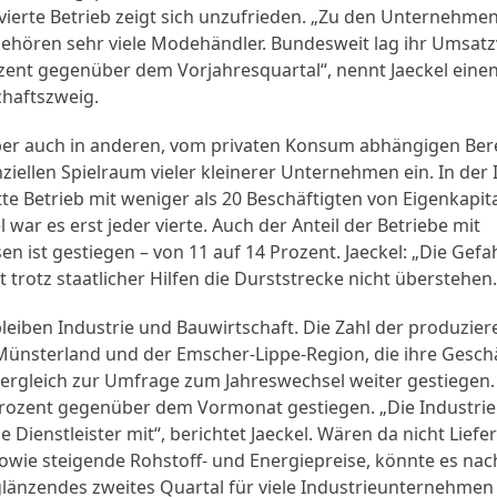
r vierte Betrieb zeigt sich unzufrieden. „Zu den Unternehmen,
gehören sehr viele Modehändler. Bundesweit lag ihr Umsatz
ozent gegenüber dem Vorjahresquartal“, nennt Jaeckel eine
chaftszweig.
 aber auch in anderen, vom privaten Konsum abhängigen Be
ziellen Spielraum vieler kleinerer Unternehmen ein. In de
itte Betrieb mit weniger als 20 Beschäftigten von Eigenkapi
war es erst jeder vierte. Auch der Anteil der Betriebe mit
en ist gestiegen – von 11 auf 14 Prozent. Jaeckel: „Die Gefa
t trotz staatlicher Hilfen die Durststrecke nicht überstehen.
leiben Industrie und Bauwirtschaft. Die Zahl der produzie
nsterland und der Emscher-Lippe-Region, die ihre Geschäf
 Vergleich zur Umfrage zum Jahreswechsel weiter gestiegen.
rozent gegenüber dem Vormonat gestiegen. „Die Industrie 
ienstleister mit“, berichtet Jaeckel. Wären da nicht Lief
owie steigende Rohstoff- und Energiepreise, könnte es nac
glänzendes zweites Quartal für viele Industrieunternehmen