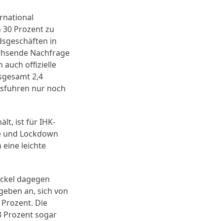
rnational
 30 Prozent zu
dsgeschäften in
chsende Nachfrage
 auch offizielle
sgesamt 2,4
usfuhren nur noch
lt, ist für IHK-
ie und Lockdown
eine leichte
eckel dagegen
geben an, sich von
 Prozent. Die
3 Prozent sogar