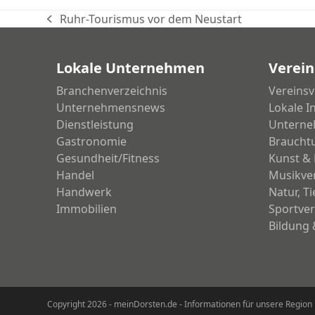
Ruhr-Tourismus vor dem Neustart
vorheriger
Beitrag:
Lokale Unternehmen
Verein
Branchenverzeichnis
Vereinsv
Unternehmensnews
Lokale I
Dienstleistung
Unterne
Gastronomie
Braucht
Gesundheit/Fitness
Kunst & 
Handel
Musikve
Handwerk
Natur, T
Immobilien
Sportver
Bildung 
Copyright 2026 - meinDorsten.de - Informationen für unsere Region