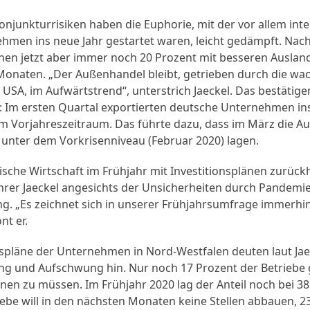
junkturrisiken haben die Euphorie, mit der vor allem inte
hmen ins neue Jahr gestartet waren, leicht gedämpft. Nach
nen jetzt aber immer noch 20 Prozent mit besseren Auslan
naten. „Der Außenhandel bleibt, getrieben durch die wa
USA, im Aufwärtstrend“, unterstrich Jaeckel. Das bestätigen
n: Im ersten Quartal exportierten deutsche Unternehmen in
im Vorjahreszeitraum. Das führte dazu, dass im März die A
 unter dem Vorkrisenniveau (Februar 2020) lagen.
ische Wirtschaft im Frühjahr mit Investitionsplänen zurückhä
rer Jaeckel angesichts der Unsicherheiten durch Pandem
g. „Es zeichnet sich in unserer Frühjahrsumfrage immerhin 
nt er.
spläne der Unternehmen in Nord-Westfalen deuten laut Ja
ung und Aufschwung hin. Nur noch 17 Prozent der Betriebe 
nen zu müssen. Im Frühjahr 2020 lag der Anteil noch bei 38
ebe will in den nächsten Monaten keine Stellen abbauen, 2