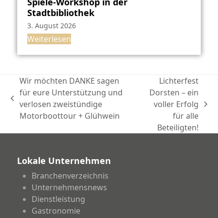
Spiele-Workshop in der
Stadtbibliothek
3. August 2026
Weiterlesen
Wir möchten DANKE sagen
Lichterfest
für eure Unterstützung und
Dorsten – ein
vorheriger
verlosen zweistündige
voller Erfolg
Nächster
Beitrag:
Motorboottour + Glühwein
für alle
Beitrag:
Beteiligten!
Lokale Unternehmen
Branchenverzeichnis
Unternehmensnews
Dienstleistung
Gastronomie