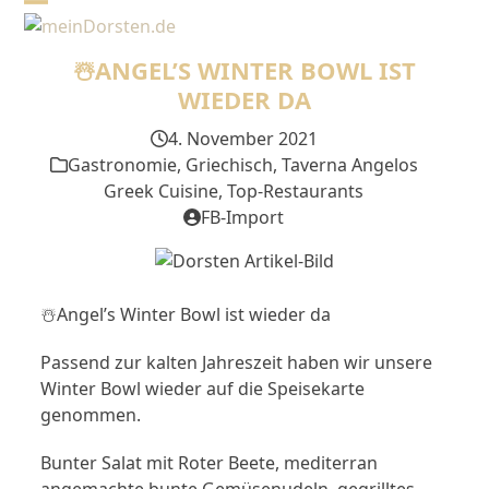
Skip
Open
Close
to
mobile
mobile
content
☃️ANGEL’S WINTER BOWL IST
menu
menu
WIEDER DA
4. November 2021
Gastronomie
,
Griechisch
,
Taverna Angelos
Greek Cuisine
,
Top-Restaurants
FB-Import
☃️Angel’s Winter Bowl ist wieder da
Passend zur kalten Jahreszeit haben wir unsere
Winter Bowl wieder auf die Speisekarte
genommen.
Bunter Salat mit Roter Beete, mediterran