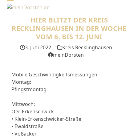
Skip
Open
Close
to
mobile
mobile
content
HIER BLITZT DER KREIS
menu
menu
RECKLINGHAUSEN IN DER WOCHE
VOM 6. BIS 12. JUNI
3. Juni 2022
Kreis Recklinghausen
meinDorsten
Mobile Geschwindigkeitsmessungen
Montag:
Pfingstmontag
Mittwoch:
Oer-Erkenschwick
• Klein-Erkenschwicker-Straße
• Ewaldstraße
• Voßacker