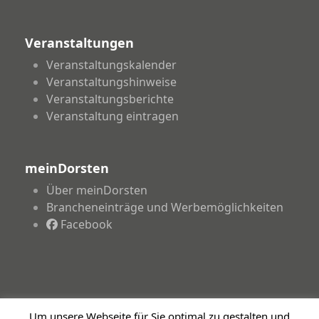
Veranstaltungen
Veranstaltungskalender
Veranstaltungshinweise
Veranstaltungsberichte
Veranstaltung eintragen
meinDorsten
Über meinDorsten
Brancheneinträge und Werbemöglichkeiten
Facebook
Um unsere Webseite für Sie optimal zu gestalten und
Copyright 2026 - meinDorsten.de - Informationen für