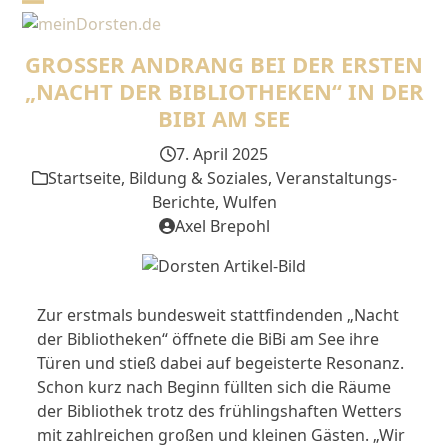
Skip
Open
Close
to
mobile
mobile
content
GROSSER ANDRANG BEI DER ERSTEN „
menu
menu
NACHT DER BIBLIOTHEKEN“ IN DER B
IBI AM SEE
7. April 2025
Startseite
,
Bildung & Soziales
,
Veranstaltungs-
Berichte
,
Wulfen
Axel Brepohl
Zur erstmals bundesweit stattfindenden „Nacht
der Bibliotheken“ öffnete die BiBi am See ihre
Türen und stieß dabei auf begeisterte Resonanz.
Schon kurz nach Beginn füllten sich die Räume
der Bibliothek trotz des frühlingshaften Wetters
mit zahlreichen großen und kleinen Gästen. „Wir