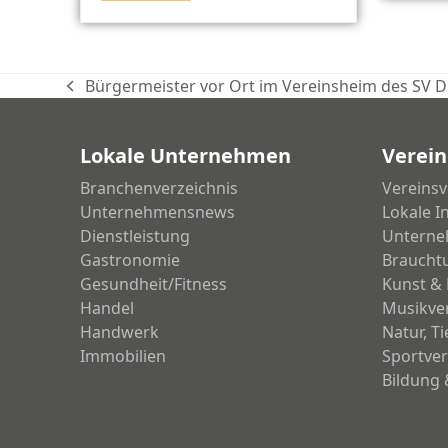
Bürgermeister vor Ort im Vereinsheim des SV 
vorheriger
Beitrag:
Lokale Unternehmen
Verein
Branchenverzeichnis
Vereinsv
Unternehmensnews
Lokale I
Dienstleistung
Unterne
Gastronomie
Braucht
Gesundheit/Fitness
Kunst & 
Handel
Musikve
Handwerk
Natur, T
Immobilien
Sportver
Bildung 