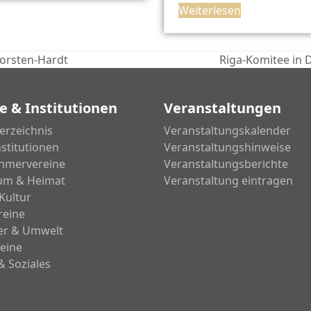
Weiterlesen
Dorsten-Hardt
Riga-Komitee in 
Nächster
Beitrag:
e & Institutionen
Veranstaltungen
erzeichnis
Veranstaltungskalender
nstitutionen
Veranstaltungshinweise
hmervereine
Veranstaltungsberichte
um & Heimat
Veranstaltung eintragen
Kultur
reine
ier & Umwelt
eine
& Soziales