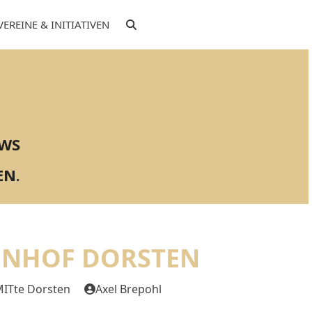
VEREINE & INITIATIVEN
EWS
EN.
HNHOF DORSTEN
ITte Dorsten
Axel Brepohl