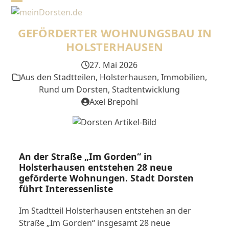
Skip
Open
Close
to
mobile
mobile
content
GEFÖRDERTER WOHNUNGSBAU IN
menu
menu
HOLSTERHAUSEN
27. Mai 2026
Aus den Stadtteilen
,
Holsterhausen
,
Immobilien
,
Rund um Dorsten
,
Stadtentwicklung
Axel Brepohl
An der Straße „Im Gorden“ in
Holsterhausen entstehen 28 neue
geförderte Wohnungen. Stadt Dorsten
führt Interessenliste
Im Stadtteil Holsterhausen entstehen an der
Straße „Im Gorden“ insgesamt 28 neue