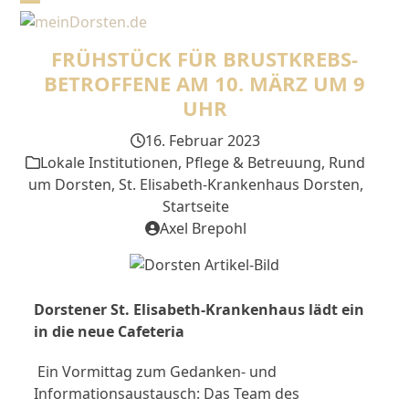
Skip
Open
Close
to
mobile
mobile
content
FRÜHSTÜCK FÜR BRUSTKREBS-
menu
menu
BETROFFENE AM 10. MÄRZ UM 9
UHR
16. Februar 2023
Lokale Institutionen
,
Pflege & Betreuung
,
Rund
um Dorsten
,
St. Elisabeth-Krankenhaus Dorsten
,
Startseite
Axel Brepohl
Dorstener St. Elisabeth-Krankenhaus lädt ein
in die neue Cafeteria
Ein Vormittag zum Gedanken- und
Informationsaustausch: Das Team des