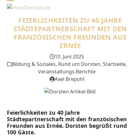
Skip
Open
Close
to
mobile
mobile
content
FEIERLICHKEITEN ZU 40 JAHRE
menu
menu
STÄDTEPARTNERSCHAFT MIT DEN
FRANZÖSISCHEN FREUNDEN AUS
ERNÉE
10. Juni 2025
Bildung & Soziales
,
Rund um Dorsten
,
Startseite
,
Veranstaltungs-Berichte
Axel Brepohl
Feierlichkeiten zu 40 Jahre
Städtepartnerschaft mit den französischen
Freunden aus Ernée. Dorsten begrüßt rund
100 Gäste.