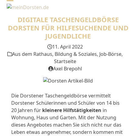
Skip
Open
Close
to
mobile
mobile
content
DIGITALE TASCHENGELDBÖRSE
menu
menu
DORSTEN FÜR HILFESUCHENDE UND
JUGENDLICHE
11. April 2022
Aus dem Rathaus
,
Bildung & Soziales
,
Job-Börse
,
Startseite
Axel Brepohl
Die Dorstener Taschengeldbörse vermittelt
Dorstener Schülerinnen und Schüler von 14 bis
20 Jahren für
kleinere Hilfstätigkeiten
in
Wohnung, Haus und Garten. Mit der Nutzung
dieses Angebotes machen Sie sich nicht nur das
Leben etwas angenehmer, sondern kommen mit