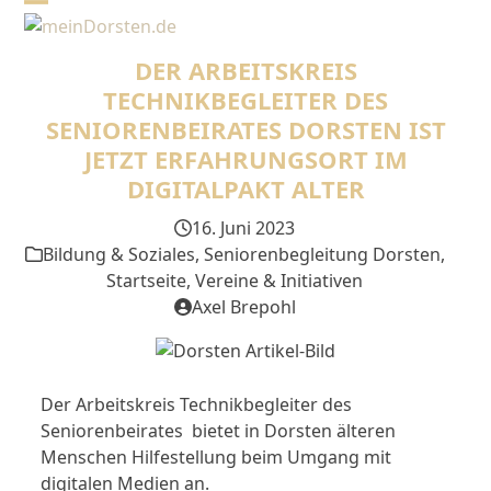
Skip
Open
Close
to
mobile
mobile
content
DER ARBEITSKREIS
menu
menu
TECHNIKBEGLEITER DES
SENIORENBEIRATES DORSTEN IST
JETZT ERFAHRUNGSORT IM
DIGITALPAKT ALTER
16. Juni 2023
Bildung & Soziales
,
Seniorenbegleitung Dorsten
,
Startseite
,
Vereine & Initiativen
Axel Brepohl
Der Arbeitskreis Technikbegleiter des
Seniorenbeirates bietet in Dorsten älteren
Menschen Hilfestellung beim Umgang mit
digitalen Medien an.