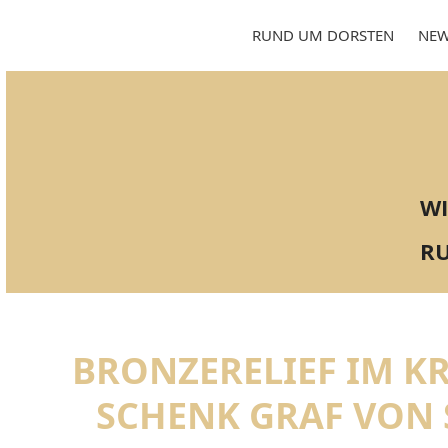
Skip
to
RUND UM DORSTEN
NEW
content
WI
RU
BRONZERELIEF IM K
SCHENK GRAF VON 