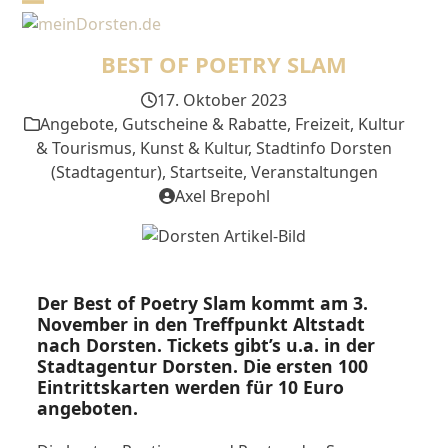
Skip
Open
Close
to
mobile
mobile
content
BEST OF POETRY SLAM
menu
menu
17. Oktober 2023
Angebote, Gutscheine & Rabatte
,
Freizeit, Kultur
& Tourismus
,
Kunst & Kultur
,
Stadtinfo Dorsten
(Stadtagentur)
,
Startseite
,
Veranstaltungen
Axel Brepohl
Der Best of Poetry Slam kommt am 3.
November in den Treffpunkt Altstadt
nach Dorsten. Tickets gibt’s u.a. in der
Stadtagentur Dorsten. Die ersten 100
Eintrittskarten werden für 10 Euro
angeboten.