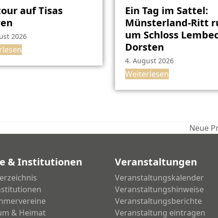
our auf Tisas
Ein Tag im Sattel:
ren
Münsterland-Ritt 
um Schloss Lembec
ust 2026
Dorsten
rlesen
4. August 2026
Weiterlesen
Neue Pr
Nächst
Beitrag:
e & Institutionen
Veranstaltungen
erzeichnis
Veranstaltungskalender
nstitutionen
Veranstaltungshinweise
hmervereine
Veranstaltungsberichte
um & Heimat
Veranstaltung eintragen