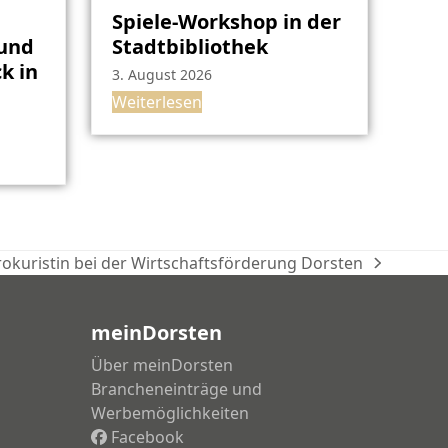
Spiele-Workshop in der
rund
Stadtbibliothek
k in
3. August 2026
Weiterlesen
okuristin bei der Wirtschaftsförderung Dorsten
er
meinDorsten
Über meinDorsten
Brancheneinträge und
Werbemöglichkeiten
Facebook