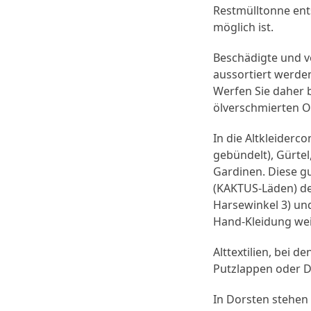
Restmülltonne ent
möglich ist.
Beschädigte und v
aussortiert werden
Werfen Sie daher b
ölverschmierten Ov
In die Altkleider
gebündelt), Gürte
Gardinen. Diese gu
(KAKTUS-Läden) de
Harsewinkel 3) und
Hand-Kleidung wei
Alttextilien, bei 
Putzlappen oder 
In Dorsten stehen 