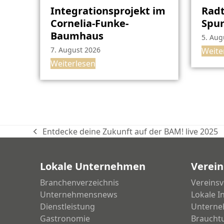
Integrationsprojekt im
Radt
Cornelia-Funke-
Spu
Baumhaus
5. Aug
7. August 2026
Weite
Weiterlesen
Entdecke deine Zukunft auf der BAM! live 2025
vorheriger
Beitrag:
Lokale Unternehmen
Verein
Branchenverzeichnis
Vereinsv
Unternehmensnews
Lokale I
Dienstleistung
Unterne
Gastronomie
Braucht