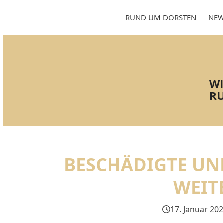
Skip
to
RUND UM DORSTEN
NEW
content
WI
RU
BESCHÄDIGTE UN
WEIT
17. Januar 20