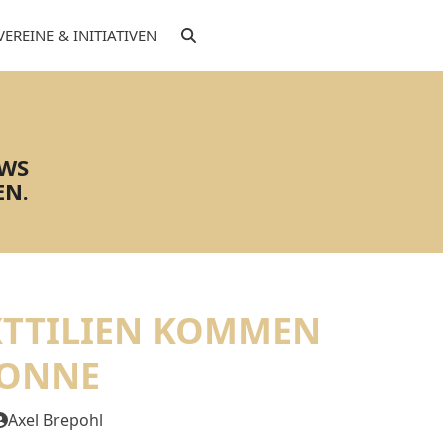
VEREINE & INITIATIVEN
EWS
EN.
XTTILIEN KOMMEN
TONNE
Axel Brepohl