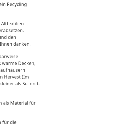
in Recycling
lttextilien
erabsetzen.
 und den
 Ihnen danken.
paarweise
r, warme Decken,
lkaufhäusern
n Hervest (Im
kleider als Second-
 als Material für
 für die