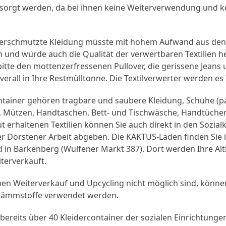
sorgt werden, da bei ihnen keine Weiterverwendung und ke
erschmutzte Kleidung müsste mit hohem Aufwand aus den A
 und würde auch die Qualität der verwertbaren Textilien h
itte den mottenzerfressenen Pullover, die gerissene Jeans
erall in Ihre Restmülltonne. Die Textilverwerter werden es
container gehören tragbare und saubere Kleidung, Schuhe (
l, Mützen, Handtaschen, Bett- und Tischwäsche, Handtüche
t erhaltenen Textilien können Sie auch direkt in den Sozia
r Dorstener Arbeit abgeben. Die KAKTUS-Läden finden Sie i
 in Barkenberg (Wulfener Markt 387). Dort werden Ihre Alt
terverkauft.
denen Weiterverkauf und Upcycling nicht möglich sind, können
Dämmstoffe verwendet werden.
bereits über 40 Kleidercontainer der sozialen Einrichtungen