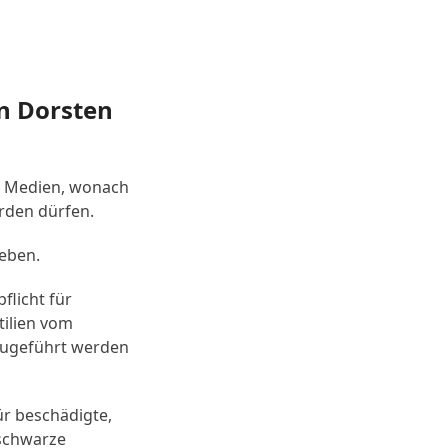
in Dorsten
n Medien, wonach
erden dürfen.
eben.
flicht für
tilien vom
zugeführt werden
für beschädigte,
 schwarze