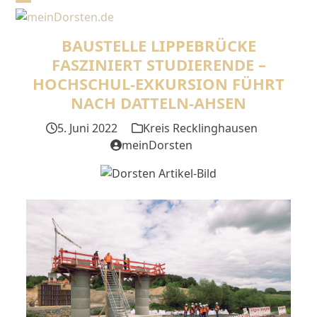
Skip
Open
Close
to
mobile
mobile
content
BAUSTELLE LIPPEBRÜCKE
menu
menu
FASZINIERT STUDIERENDE –
HOCHSCHUL-EXKURSION FÜHRT
NACH DATTELN-AHSEN
5. Juni 2022
Kreis Recklinghausen
meinDorsten