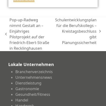
Pop-up-Radweg
Schulentwicklungsplan
nimmt Gestalt an –
für die Berufskollegs –
Einjähriges
Kreistagsbeschluss
Nächster
vorheriger
Pilotprojekt auf der
gibt
Beitrag:
Beitrag:
Friedrich-Ebert-Straße
Planungssicherheit
in Recklinghausen
Lokale Unternehmen
Branchenverzeichnis
Unternehmensnews
Dienstleistung
Gastronomie
Gesundheit/Fitness
Handel
Handwerk