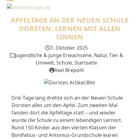
Skip
Open
Close
to
mobile
mobile
content
APFELTAGE AN DER NEUEN SCHULE
menu
menu
DORSTEN: LERNEN MIT ALLEN
SINNEN
7. Oktober 2025
Jugendliche & junge Erwachsene
,
Natur, Tier &
Umwelt
,
Schule
,
Startseite
Axel Brepohl
Drei Tage lang drehte sich an der Neuen Schule
Dorsten alles um den Apfel. Zum zweiten Mal
fanden dort die Apfeltage statt – und wieder
wurde die Schule zu einem lebendigen Lernort.
Rund 150 Kinder aus den vierten Klassen der
Bonifatius- und Antonius-Grundschule waren