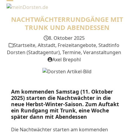
Skip
Open
Close
to
mobile
mobile
content
NACHTWÄCHTERRUNDGÄNGE MIT
menu
menu
TRUNK UND ABENDESSEN
8. Oktober 2025
Startseite
,
Altstadt
,
Freizeitangebote
,
Stadtinfo
Dorsten (Stadtagentur)
,
Termine
,
Veranstaltungen
Axel Brepohl
Am kommenden Samstag (11. Oktober
2025) starten die Nachtwächter in die
neue Herbst-Winter-Saison. Zum Auftakt
ein Rundgang mit Trunk, eine Woche
später dann mit Abendessen
Die Nachtwächter starten am kommenden