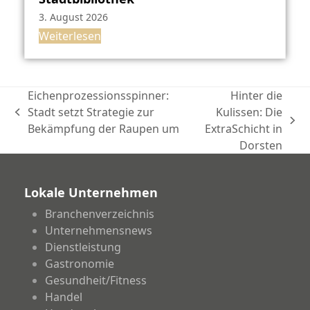
3. August 2026
Weiterlesen
Eichenprozessionsspinner:
Hinter die
Stadt setzt Strategie zur
Kulissen: Die
vorheriger
Nächster
Bekämpfung der Raupen um
ExtraSchicht in
Beitrag:
Beitrag:
Dorsten
Lokale Unternehmen
Branchenverzeichnis
Unternehmensnews
Dienstleistung
Gastronomie
Gesundheit/Fitness
Handel