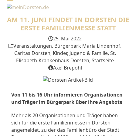
Skip
Open
Close
to
mobile
mobile
content
AM 11. JUNI FINDET IN DORSTEN DIE
menu
menu
ERSTE FAMILIENMESSE STATT
25. Mai 2022
Veranstaltungen
,
Bürgerpark Maria Lindenhof
,
Caritas Dorsten
,
Kinder, Jugend & Familie
,
St.
Elisabeth-Krankenhaus Dorsten
,
Startseite
Axel Brepohl
Von 11 bis 16 Uhr informieren Organisationen
und Träger im Bürgerpark über ihre Angebote
Mehr als 20 Organisationen und Träger haben
sich für die erste Familienmesse in Dorsten
angemeldet, zu der das Familienbüro der Stadt