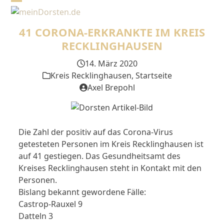
Skip
Open
Close
to
mobile
mobile
content
41 CORONA-ERKRANKTE IM KREIS
menu
menu
RECKLINGHAUSEN
14. März 2020
Kreis Recklinghausen
,
Startseite
Axel Brepohl
Die Zahl der positiv auf das Corona-Virus
getesteten Personen im Kreis Recklinghausen ist
auf 41 gestiegen. Das Gesundheitsamt des
Kreises Recklinghausen steht in Kontakt mit den
Personen.
Bislang bekannt gewordene Fälle:
Castrop-Rauxel 9
Datteln 3