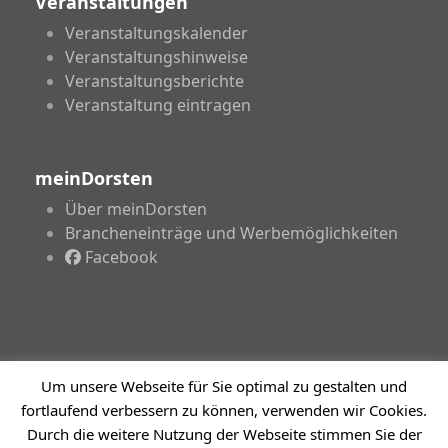
Veranstaltungen
Veranstaltungskalender
Veranstaltungshinweise
Veranstaltungsberichte
Veranstaltung eintragen
meinDorsten
Über meinDorsten
Brancheneinträge und Werbemöglichkeiten
Facebook
Um unsere Webseite für Sie optimal zu gestalten und
Copyright 2026 - meinDorsten.de - Informationen für
fortlaufend verbessern zu können, verwenden wir Cookies.
unsere Region
Durch die weitere Nutzung der Webseite stimmen Sie der
Impressum
Datenschutzerklärung
Haftungsausschluss