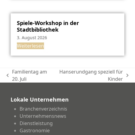
Spiele-Workshop in der
Stadtbibliothek
3. August 2026
Weiterlesen
Familientag am
Hanserundgang speziell für
vorheriger
Nächster
20. Juli
Kinder
Beitrag:
Beitrag:
Lokale Unternehmen
Branchenverzeichnis
Unternehmensnews
Dienstleistung
Gastronomie