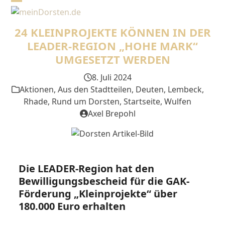
Skip
Open
Close
to
mobile
mobile
content
24 KLEINPROJEKTE KÖNNEN IN DER
menu
menu
LEADER-REGION „HOHE MARK“
UMGESETZT WERDEN
8. Juli 2024
Aktionen
,
Aus den Stadtteilen
,
Deuten
,
Lembeck
,
Rhade
,
Rund um Dorsten
,
Startseite
,
Wulfen
Axel Brepohl
Die LEADER-Region hat den
Bewilligungsbescheid für die GAK-
Förderung
„Kleinprojekte“
über
180.000 Euro erhalten