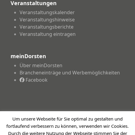
Veranstaltungen
Veranstaltungskalender
Veranstaltungshinweise
Veranstaltungsberichte
Veranstaltung eintragen
meinDorsten
Über meinDorsten
Brancheneinträge und Werbemöglichkeiten
Facebook
Um unsere Webseite für Sie optimal zu gestalten und
Copyright 2026 - meinDorsten.de - Informationen für
fortlaufend verbessern zu können, verwenden wir Cookies.
unsere Region
Impressum
Datenschutzerklärung
Haftungsausschluss
Durch die weitere Nutzung der Webseite stimmen Sie der