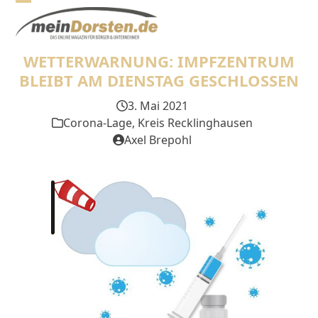
Skip
Open
Close
to
mobile
mobile
content
WETTERWARNUNG: IMPFZENTRUM
menu
menu
BLEIBT AM DIENSTAG GESCHLOSSEN
3. Mai 2021
Corona-Lage
,
Kreis Recklinghausen
Axel Brepohl