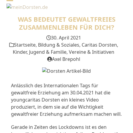
Skip
Open
Close
to
mobile
mobile
content
WAS BEDEUTET GEWALTFREIES
menu
menu
ZUSAMMENLEBEN FÜR DICH?
30. April 2021
Startseite
,
Bildung & Soziales
,
Caritas Dorsten
,
Kinder, Jugend & Familie
,
Vereine & Initiativen
Axel Brepohl
Anlässlich des Internationalen Tags für
gewaltfreie Erziehung am 30.04.2021 hat die
youngcaritas Dorsten ein kleines Video
produziert, in dem sie auf die Wichtigkeit
gewaltfreier Erziehung aufmerksam machen will.
Gerade in Zeiten des Lockdowns ist es den