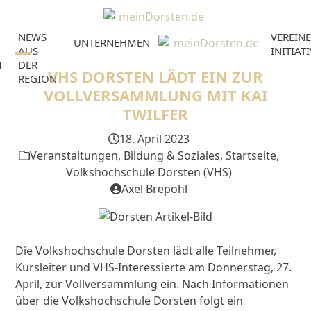
Skip
to
NEWS
VEREINE
content
UNTERNEHMEN
AUS
INITIAT
N
DER
Open
Close
VHS DORSTEN LÄDT EIN ZUR
REGION
mobile
mobile
VOLLVERSAMMLUNG MIT KAI
TWILFER
menu
menu
18. April 2023
Veranstaltungen
,
Bildung & Soziales
,
Startseite
,
Volkshochschule Dorsten (VHS)
Axel Brepohl
Die Volkshochschule Dorsten lädt alle Teilnehmer,
Kursleiter und VHS-Interessierte am Donnerstag, 27.
April, zur Vollversammlung ein. Nach Informationen
über die Volkshochschule Dorsten folgt ein