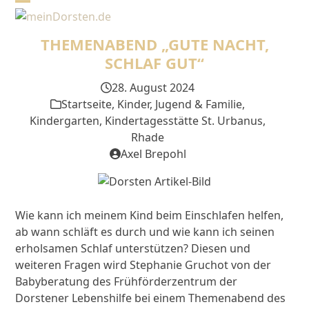
Skip
Open
Close
to
mobile
mobile
content
THEMENABEND „GUTE NACHT,
menu
menu
SCHLAF GUT“
28. August 2024
Startseite
,
Kinder, Jugend & Familie
,
Kindergarten
,
Kindertagesstätte St. Urbanus
,
Rhade
Axel Brepohl
Wie kann ich meinem Kind beim Einschlafen helfen,
ab wann schläft es durch und wie kann ich seinen
erholsamen Schlaf unterstützen? Diesen und
weiteren Fragen wird Stephanie Gruchot von der
Babyberatung des Frühförderzentrum der
Dorstener Lebenshilfe bei einem Themenabend des