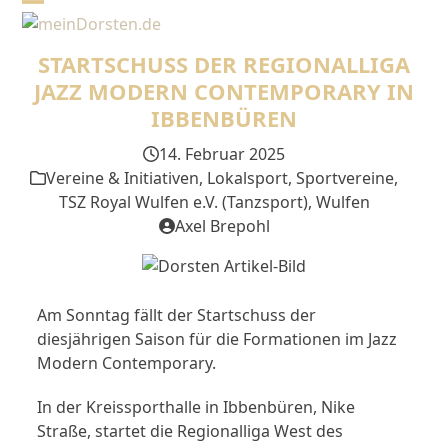
Skip
Open
Close
to
mobile
mobile
content
STARTSCHUSS DER REGIONALLIGA
menu
menu
JAZZ MODERN CONTEMPORARY IN
IBBENBÜREN
14. Februar 2025
Vereine & Initiativen
,
Lokalsport
,
Sportvereine
,
TSZ Royal Wulfen e.V. (Tanzsport)
,
Wulfen
Axel Brepohl
Am Sonntag fällt der Startschuss der
diesjährigen Saison für die Formationen im Jazz
Modern Contemporary.
In der Kreissporthalle in Ibbenbüren, Nike
Straße, startet die Regionalliga West des