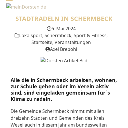
Skip
Open
Close
to
mobile
mobile
content
STADTRADELN IN SCHERMBECK
menu
menu
6. Mai 2024
Lokalsport
,
Schermbeck
,
Sport & Fitness
,
Startseite
,
Veranstaltungen
Axel Brepohl
Alle die in Schermbeck arbeiten, wohnen,
zur Schule gehen oder im Verein aktiv
sind, sind eingeladen gemeinsam für´s
Klima zu radeln.
Die Gemeinde Schermbeck nimmt mit allen
dreizehn Städten und Gemeinden des Kreis
Wesel auch in diesem Jahr am bundesweiten