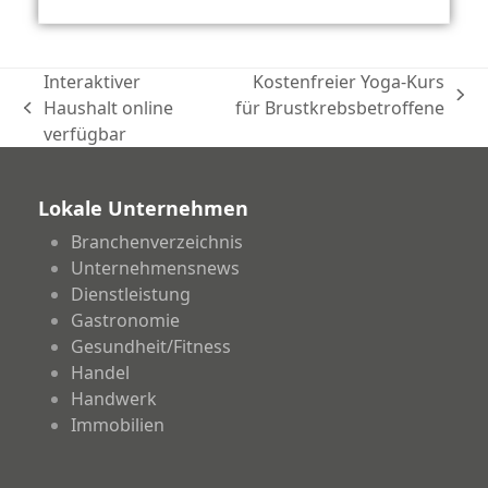
Interaktiver
Kostenfreier Yoga-Kurs
Nächster
Haushalt online
für Brustkrebsbetroffene
vorheriger
Beitrag:
verfügbar
Beitrag:
Lokale Unternehmen
Branchenverzeichnis
Unternehmensnews
Dienstleistung
Gastronomie
Gesundheit/Fitness
Handel
Handwerk
Immobilien