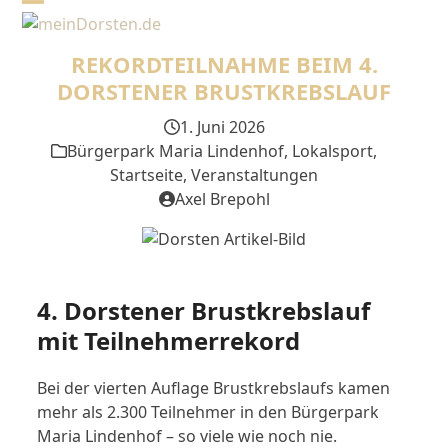
Skip
Open
Close
to
mobile
mobile
content
REKORDTEILNAHME BEIM 4.
menu
menu
DORSTENER BRUSTKREBSLAUF
1. Juni 2026
Bürgerpark Maria Lindenhof
,
Lokalsport
,
Startseite
,
Veranstaltungen
Axel Brepohl
4. Dorstener Brustkrebslauf
mit Teilnehmerrekord
Bei der vierten Auflage Brustkrebslaufs kamen
mehr als 2.300 Teilnehmer in den Bürgerpark
Maria Lindenhof – so viele wie noch nie.