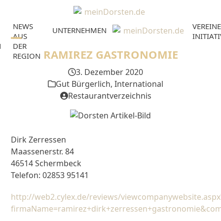
Skip
to
NEWS
VEREINE
content
UNTERNEHMEN
AUS
INITIAT
N
DER
Open
Close
RAMIREZ GASTRONOMIE
REGION
mobile
mobile
3. Dezember 2020
menu
menu
Gut Bürgerlich
,
International
Restaurantverzeichnis
Dirk Zerressen
Maassenerstr. 84
46514 Schermbeck
Telefon: 02853 95141
http://web2.cylex.de/reviews/viewcompanywebsite.aspx
firmaName=ramirez+dirk+zerressen+gastronomie&co