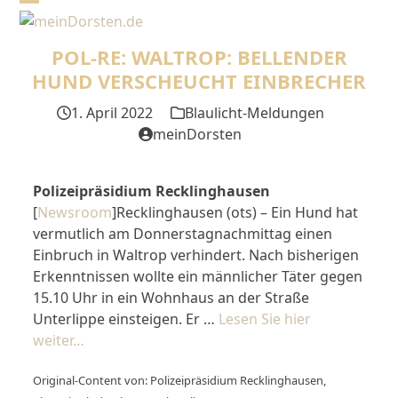
Skip
Open
Close
to
mobile
mobile
content
POL-RE: WALTROP: BELLENDER
menu
menu
HUND VERSCHEUCHT EINBRECHER
1. April 2022
Blaulicht-Meldungen
meinDorsten
Polizeipräsidium Recklinghausen
[
Newsroom
]Recklinghausen (ots) – Ein Hund hat
vermutlich am Donnerstagnachmittag einen
Einbruch in Waltrop verhindert. Nach bisherigen
Erkenntnissen wollte ein männlicher Täter gegen
15.10 Uhr in ein Wohnhaus an der Straße
Unterlippe einsteigen. Er …
Lesen Sie hier
weiter…
Original-Content von: Polizeipräsidium Recklinghausen,