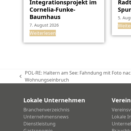
Integrationsprojekt im
Radt
Cornelia-Funke-
Spu
Baumhaus
5. Aug
7. August 2026
Weite
Weiterlesen
POL-RE: Haltern am See: Fahndung mit Foto na
vorheriger
Wohnungseinbruch
Beitrag:
Lokale Unternehmen
Verein
Branchenverzeichnis
Vereinsv
Unternehmensnews
Lokale I
Dienstleistung
Unterne
Gastronomie
Braucht