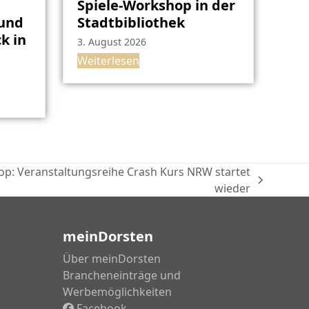
Spiele-Workshop in der
rund
Stadtbibliothek
k in
3. August 2026
Weiterlesen
op: Veranstaltungsreihe Crash Kurs NRW startet
wieder
meinDorsten
Über meinDorsten
Brancheneinträge und
Werbemöglichkeiten
Facebook