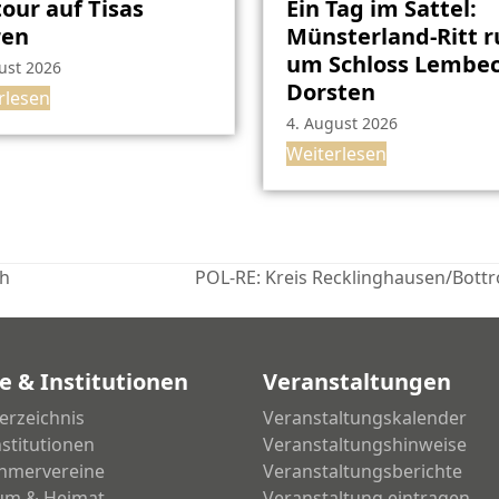
our auf Tisas
Ein Tag im Sattel:
ren
Münsterland-Ritt 
um Schloss Lembec
ust 2026
Dorsten
rlesen
4. August 2026
Weiterlesen
ch
POL-RE: Kreis Recklinghausen/Bottr
Nächster
Beitrag:
e & Institutionen
Veranstaltungen
erzeichnis
Veranstaltungskalender
nstitutionen
Veranstaltungshinweise
hmervereine
Veranstaltungsberichte
um & Heimat
Veranstaltung eintragen