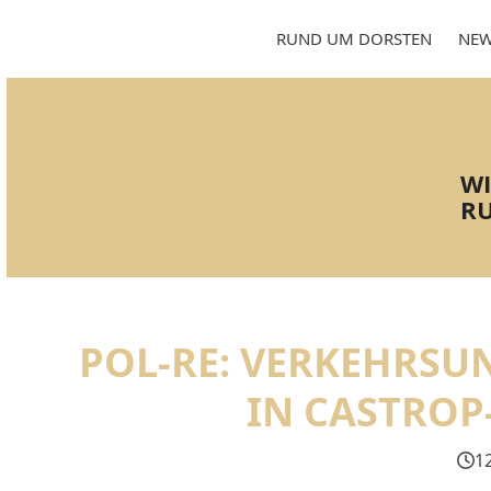
Skip
to
RUND UM DORSTEN
NEW
content
WI
RU
POL-RE: VERKEHRSU
IN CASTROP
1