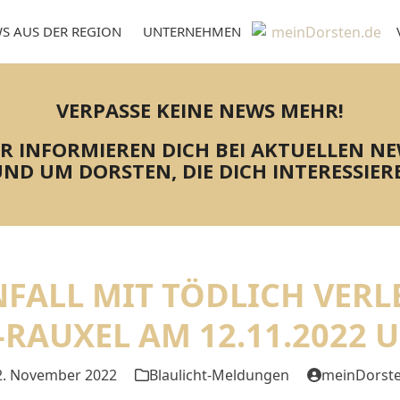
S AUS DER REGION
UNTERNEHMEN
VERPASSE KEINE NEWS MEHR!
R INFORMIEREN DICH BEI AKTUELLEN N
ND UM DORSTEN, DIE DICH INTERESSIER
NFALL MIT TÖDLICH VER
-RAUXEL AM 12.11.2022 U
2. November 2022
Blaulicht-Meldungen
meinDorst