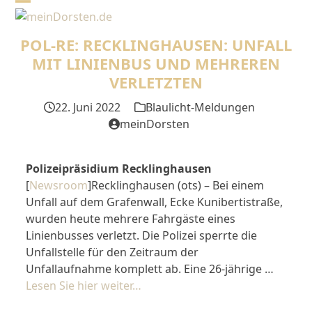
Skip
Open
Close
to
mobile
mobile
content
POL-RE: RECKLINGHAUSEN: UNFALL
menu
menu
MIT LINIENBUS UND MEHREREN
VERLETZTEN
22. Juni 2022
Blaulicht-Meldungen
meinDorsten
Polizeipräsidium Recklinghausen
[
Newsroom
]Recklinghausen (ots) – Bei einem
Unfall auf dem Grafenwall, Ecke Kunibertistraße,
wurden heute mehrere Fahrgäste eines
Linienbusses verletzt. Die Polizei sperrte die
Unfallstelle für den Zeitraum der
Unfallaufnahme komplett ab. Eine 26-jährige …
Lesen Sie hier weiter…