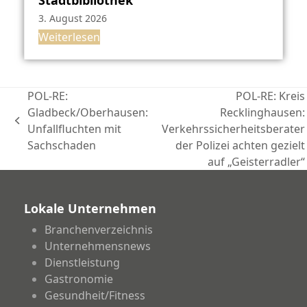
3. August 2026
Weiterlesen
POL-RE:
POL-RE: Kreis
Gladbeck/Oberhausen:
Recklinghausen:
vorheriger
Unfallfluchten mit
Verkehrssicherheitsberater
Nächster
Beitrag:
Sachschaden
der Polizei achten gezielt
Beitrag:
auf „Geisterradler“
Lokale Unternehmen
Branchenverzeichnis
Unternehmensnews
Dienstleistung
Gastronomie
Gesundheit/Fitness