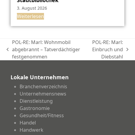
3. August 2026
Weiterlesen
POL-RE: Marl: Wohnmobil
POL-RE: Marl:
abgebrannt – Tatverdächtiger
Einbruch und
vorheriger
Nächster
festgenommen
Diebstahl
Beitrag:
Beitrag:
Lokale Unternehmen
Branchenverzeichnis
Unternehmensnews
Dienstleistung
Gastronomie
Gesundheit/Fitness
Handel
Handwerk