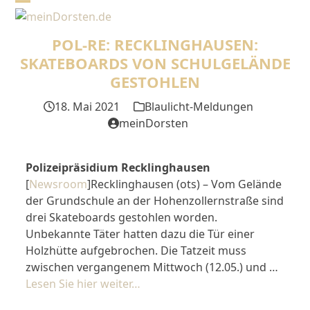
Skip
Open
Close
to
mobile
mobile
content
POL-RE: RECKLINGHAUSEN:
menu
menu
SKATEBOARDS VON SCHULGELÄNDE
GESTOHLEN
18. Mai 2021
Blaulicht-Meldungen
meinDorsten
Polizeipräsidium Recklinghausen
[
Newsroom
]Recklinghausen (ots) – Vom Gelände
der Grundschule an der Hohenzollernstraße sind
drei Skateboards gestohlen worden.
Unbekannte Täter hatten dazu die Tür einer
Holzhütte aufgebrochen. Die Tatzeit muss
zwischen vergangenem Mittwoch (12.05.) und …
Lesen Sie hier weiter…