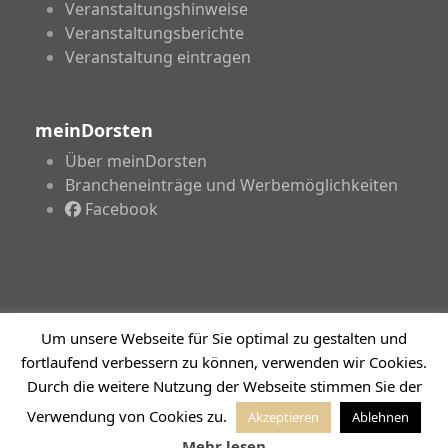
Veranstaltungshinweise
Veranstaltungsberichte
Veranstaltung eintragen
meinDorsten
Über meinDorsten
Brancheneinträge und Werbemöglichkeiten
Facebook
Um unsere Webseite für Sie optimal zu gestalten und
Copyright 2026 - meinDorsten.de - Informationen für
fortlaufend verbessern zu können, verwenden wir Cookies.
unsere Region
Impressum
Datenschutzerklärung
Haftungsausschluss
Durch die weitere Nutzung der Webseite stimmen Sie der
Verwendung von Cookies zu.
Akzeptieren
Ablehnen
Mehr lesen