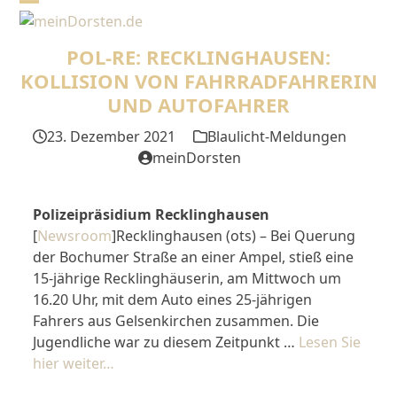
Skip
Open
Close
to
mobile
mobile
content
POL-RE: RECKLINGHAUSEN:
menu
menu
KOLLISION VON FAHRRADFAHRERIN
UND AUTOFAHRER
23. Dezember 2021
Blaulicht-Meldungen
meinDorsten
Polizeipräsidium Recklinghausen
[
Newsroom
]Recklinghausen (ots) – Bei Querung
der Bochumer Straße an einer Ampel, stieß eine
15-jährige Recklinghäuserin, am Mittwoch um
16.20 Uhr, mit dem Auto eines 25-jährigen
Fahrers aus Gelsenkirchen zusammen. Die
Jugendliche war zu diesem Zeitpunkt …
Lesen Sie
hier weiter…