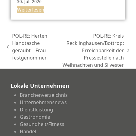
30. Juli 2026
Weiterlesen
POL-RE: Herten:
POL-RE: Kreis
Handtasche
Recklinghausen/Bottrop:
vorheriger
geraubt – Frau
Erreichbarkeit der
Nächster
Beitrag:
festgenommen
Pressestelle nach
Beitrag:
Weihnachten und Silvester
Lokale Unternehmen
Branchenverzeichnis
Unternehmensnews
Dienstleistung
Gastronomie
Gesundheit/Fitness
Handel