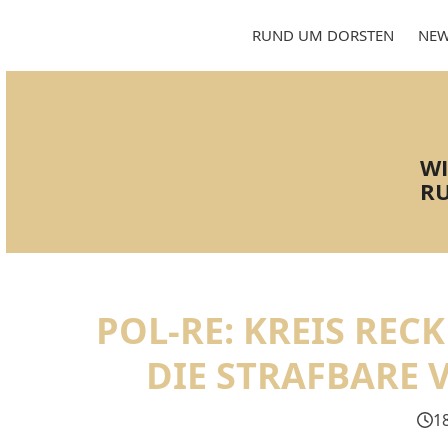
Skip
to
RUND UM DORSTEN
NEW
content
WI
RU
POL-RE: KREIS RE
DIE STRAFBARE
1