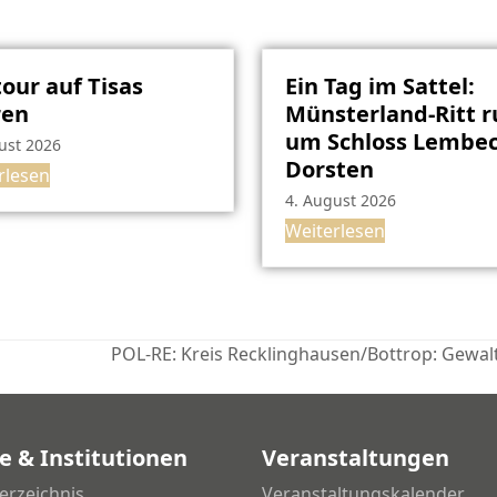
our auf Tisas
Ein Tag im Sattel:
ren
Münsterland-Ritt 
um Schloss Lembec
ust 2026
Dorsten
rlesen
4. August 2026
Weiterlesen
POL-RE: Kreis Recklinghausen/Bottrop: Gewalt 
Nächster
Beitrag:
e & Institutionen
Veranstaltungen
erzeichnis
Veranstaltungskalender