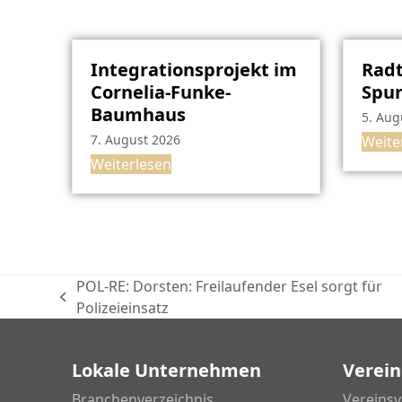
Integrationsprojekt im
Radt
Cornelia-Funke-
Spu
Baumhaus
5. Aug
7. August 2026
Weite
Weiterlesen
POL-RE: Dorsten: Freilaufender Esel sorgt für
vorheriger
Polizeieinsatz
Beitrag:
Lokale Unternehmen
Verein
Branchenverzeichnis
Vereinsv