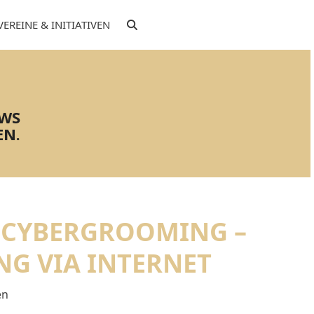
VEREINE & INITIATIVEN
EWS
EN.
: CYBERGROOMING –
G VIA INTERNET
en