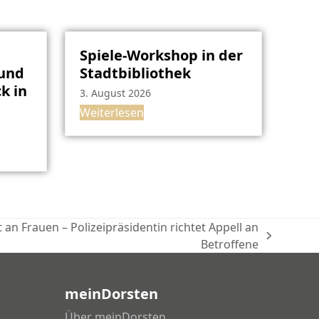
Spiele-Workshop in der
rund
Stadtbibliothek
k in
3. August 2026
Weiterlesen
an Frauen – Polizeipräsidentin richtet Appell an
Betroffene
meinDorsten
Über meinDorsten