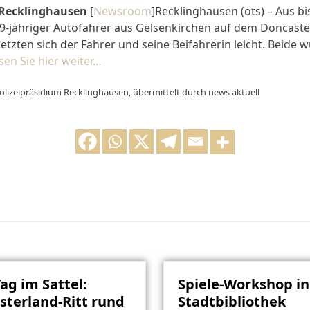
 Recklinghausen
[
Newsroom
]Recklinghausen (ots) – Aus b
69-jähriger Autofahrer aus Gelsenkirchen auf dem Doncaste
letzten sich der Fahrer und seine Beifahrerin leicht. Beide w
sen Sie hier weiter…
olizeipräsidium Recklinghausen, übermittelt durch news aktuell
Tag im Sattel:
Spiele-Workshop in
terland-Ritt rund
Stadtbibliothek