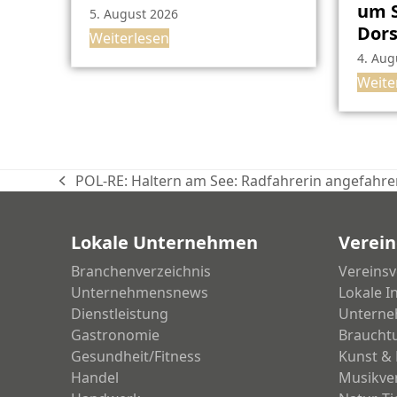
um S
5. August 2026
Dor
Weiterlesen
4. Aug
Weite
POL-RE: Haltern am See: Radfahrerin angefahren 
vorheriger
Beitrag:
Lokale Unternehmen
Verein
Branchenverzeichnis
Vereinsv
Unternehmensnews
Lokale I
Dienstleistung
Unterne
Gastronomie
Braucht
Gesundheit/Fitness
Kunst & 
Handel
Musikve