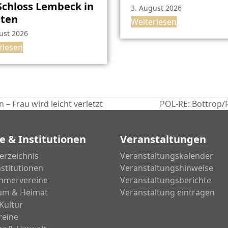
chloss Lembeck in
3. August 2026
sten
Weiterlesen
ust 2026
rlesen
– Frau wird leicht verletzt
POL-RE: Bottrop/
Nächster
Beitrag:
e & Institutionen
Veranstaltungen
erzeichnis
Veranstaltungskalender
nstitutionen
Veranstaltungshinweise
hmervereine
Veranstaltungsberichte
um & Heimat
Veranstaltung eintragen
Kultur
reine