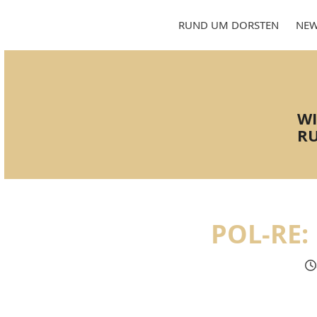
Skip
to
RUND UM DORSTEN
NEW
content
WI
RU
POL-RE: