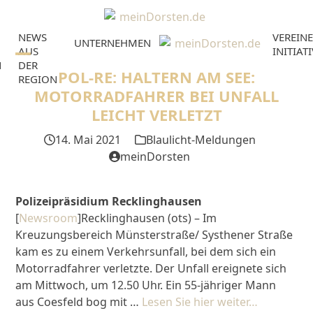
Skip
to
NEWS
VEREINE
content
UNTERNEHMEN
AUS
INITIAT
N
DER
Open
Close
POL-RE: HALTERN AM SEE:
REGION
mobile
mobile
MOTORRADFAHRER BEI UNFALL
LEICHT VERLETZT
menu
menu
14. Mai 2021
Blaulicht-Meldungen
meinDorsten
Polizeipräsidium Recklinghausen
[
Newsroom
]Recklinghausen (ots) – Im
Kreuzungsbereich Münsterstraße/ Systhener Straße
kam es zu einem Verkehrsunfall, bei dem sich ein
Motorradfahrer verletzte. Der Unfall ereignete sich
am Mittwoch, um 12.50 Uhr. Ein 55-jähriger Mann
aus Coesfeld bog mit …
Lesen Sie hier weiter…