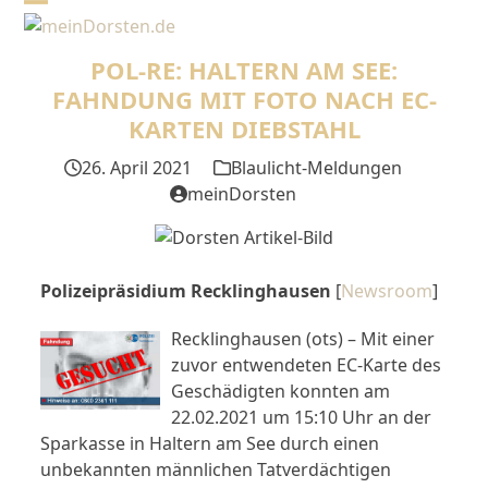
Skip
Open
Close
to
mobile
mobile
content
POL-RE: HALTERN AM SEE:
menu
menu
FAHNDUNG MIT FOTO NACH EC-
KARTEN DIEBSTAHL
26. April 2021
Blaulicht-Meldungen
meinDorsten
Polizeipräsidium Recklinghausen
[
Newsroom
]
Recklinghausen (ots) – Mit einer
zuvor entwendeten EC-Karte des
Geschädigten konnten am
22.02.2021 um 15:10 Uhr an der
Sparkasse in Haltern am See durch einen
unbekannten männlichen Tatverdächtigen