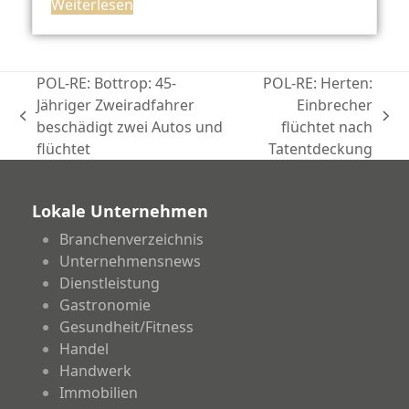
Weiterlesen
POL-RE: Bottrop: 45-
POL-RE: Herten:
Jähriger Zweiradfahrer
Einbrecher
vorheriger
Nächster
beschädigt zwei Autos und
flüchtet nach
Beitrag:
Beitrag:
flüchtet
Tatentdeckung
Lokale Unternehmen
Branchenverzeichnis
Unternehmensnews
Dienstleistung
Gastronomie
Gesundheit/Fitness
Handel
Handwerk
Immobilien