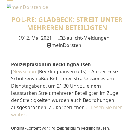
Skip
Open
Close
to
mobile
mobile
content
POL-RE: GLADBECK: STREIT UNTER
menu
menu
MEHREREN BETEILIGTEN
12. Mai 2021
Blaulicht-Meldungen
meinDorsten
Polizeipräsidium Recklinghausen
[
Newsroom
]Recklinghausen (ots) – An der Ecke
Schützenstraße/ Bottroper Straße kam es am
Dienstagabend, um 21.30 Uhr, zu einem
lautstarken Streit mehrerer Beteiligter. Im Zuge
der Streitigkeiten wurden auch Bedrohungen
ausgesprochen. Zu körperlichen …
Lesen Sie hier
weiter…
Original-Content von: Polizeipräsidium Recklinghausen,