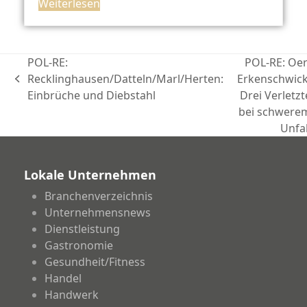
Weiterlesen
POL-RE:
POL-RE: Oer
Recklinghausen/Datteln/Marl/Herten:
Erkenschwick
vorheriger
Einbrüche und Diebstahl
Drei Verletzt
Beitrag:
Nächster
bei schwere
Beitrag:
Unfal
Lokale Unternehmen
Branchenverzeichnis
Unternehmensnews
Dienstleistung
Gastronomie
Gesundheit/Fitness
Handel
Handwerk