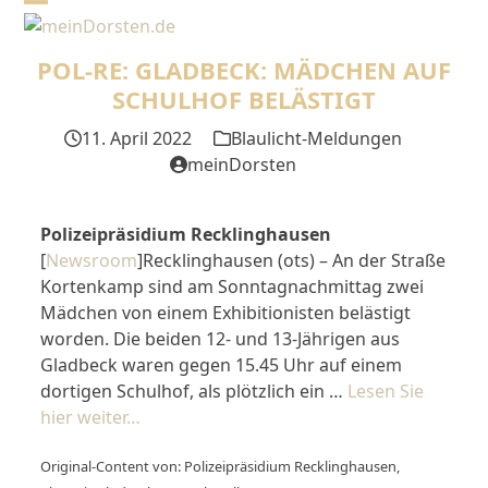
Skip
Open
Close
to
mobile
mobile
content
POL-RE: GLADBECK: MÄDCHEN AUF
menu
menu
SCHULHOF BELÄSTIGT
11. April 2022
Blaulicht-Meldungen
meinDorsten
Polizeipräsidium Recklinghausen
[
Newsroom
]Recklinghausen (ots) – An der Straße
Kortenkamp sind am Sonntagnachmittag zwei
Mädchen von einem Exhibitionisten belästigt
worden. Die beiden 12- und 13-Jährigen aus
Gladbeck waren gegen 15.45 Uhr auf einem
dortigen Schulhof, als plötzlich ein …
Lesen Sie
hier weiter…
Original-Content von: Polizeipräsidium Recklinghausen,