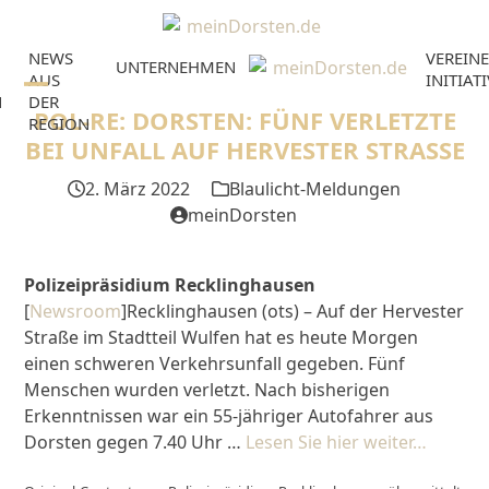
Skip
to
NEWS
VEREINE
content
UNTERNEHMEN
AUS
INITIAT
N
DER
Open
Close
POL-RE: DORSTEN: FÜNF VERLETZTE
REGION
mobile
mobile
BEI UNFALL AUF HERVESTER STRASSE
menu
menu
2. März 2022
Blaulicht-Meldungen
meinDorsten
Polizeipräsidium Recklinghausen
[
Newsroom
]Recklinghausen (ots) – Auf der Hervester
Straße im Stadtteil Wulfen hat es heute Morgen
einen schweren Verkehrsunfall gegeben. Fünf
Menschen wurden verletzt. Nach bisherigen
Erkenntnissen war ein 55-jähriger Autofahrer aus
Dorsten gegen 7.40 Uhr …
Lesen Sie hier weiter…