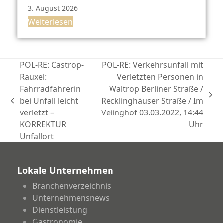
3. August 2026
Weiterlesen
POL-RE: Castrop-
POL-RE: Verkehrsunfall mit
Rauxel:
Verletzten Personen in
Fahrradfahrerin
Waltrop Berliner Straße /
Nächster
bei Unfall leicht
Recklinghäuser Straße / Im
vorheriger
Beitrag:
verletzt –
Veiinghof 03.03.2022, 14:44
Beitrag:
KORREKTUR
Uhr
Unfallort
Lokale Unternehmen
Branchenverzeichnis
Unternehmensnews
Dienstleistung
Gastronomie