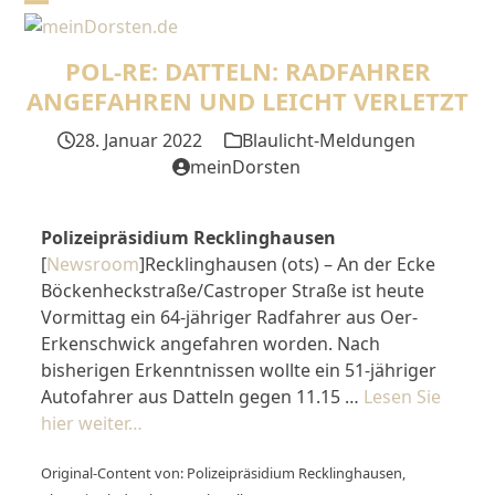
Skip
Open
Close
to
mobile
mobile
content
POL-RE: DATTELN: RADFAHRER
menu
menu
ANGEFAHREN UND LEICHT VERLETZT
28. Januar 2022
Blaulicht-Meldungen
meinDorsten
Polizeipräsidium Recklinghausen
[
Newsroom
]Recklinghausen (ots) – An der Ecke
Böckenheckstraße/Castroper Straße ist heute
Vormittag ein 64-jähriger Radfahrer aus Oer-
Erkenschwick angefahren worden. Nach
bisherigen Erkenntnissen wollte ein 51-jähriger
Autofahrer aus Datteln gegen 11.15 …
Lesen Sie
hier weiter…
Original-Content von: Polizeipräsidium Recklinghausen,