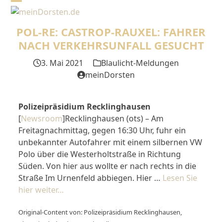
Skip
Open
Close
to
mobile
mobile
content
POL-RE: CASTROP-RAUXEL: FAHRER
menu
menu
NACH VERKEHRSUNFALL GESUCHT
3. Mai 2021
Blaulicht-Meldungen
meinDorsten
Polizeipräsidium Recklinghausen
[
Newsroom
]Recklinghausen (ots) – Am
Freitagnachmittag, gegen 16:30 Uhr, fuhr ein
unbekannter Autofahrer mit einem silbernen VW
Polo über die Westerholtstraße in Richtung
Süden. Von hier aus wollte er nach rechts in die
Straße Im Urnenfeld abbiegen. Hier …
Lesen Sie
hier weiter…
Original-Content von: Polizeipräsidium Recklinghausen,