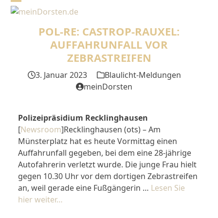
Skip
Open
Close
to
mobile
mobile
content
POL-RE: CASTROP-RAUXEL:
menu
menu
AUFFAHRUNFALL VOR
ZEBRASTREIFEN
3. Januar 2023
Blaulicht-Meldungen
meinDorsten
Polizeipräsidium Recklinghausen
[
Newsroom
]Recklinghausen (ots) – Am
Münsterplatz hat es heute Vormittag einen
Auffahrunfall gegeben, bei dem eine 28-jährige
Autofahrerin verletzt wurde. Die junge Frau hielt
gegen 10.30 Uhr vor dem dortigen Zebrastreifen
an, weil gerade eine Fußgängerin …
Lesen Sie
hier weiter…