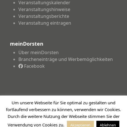
Veranstaltungskalender
Veranstaltungshinweise
Veranstaltungsberichte
Veranstaltung eintragen
meinDorsten
Über meinDorsten
Brancheneinträge und Werbemöglichkeiten
Facebook
Um unsere Webseite für Sie optimal zu gestalten und
Copyright 2026 - meinDorsten.de - Informationen für
fortlaufend verbessern zu können, verwenden wir Cookies.
unsere Region
Impressum
Datenschutzerklärung
Haftungsausschluss
Durch die weitere Nutzung der Webseite stimmen Sie der
Verwendung von Cookies zu.
Akzeptieren
Ablehnen