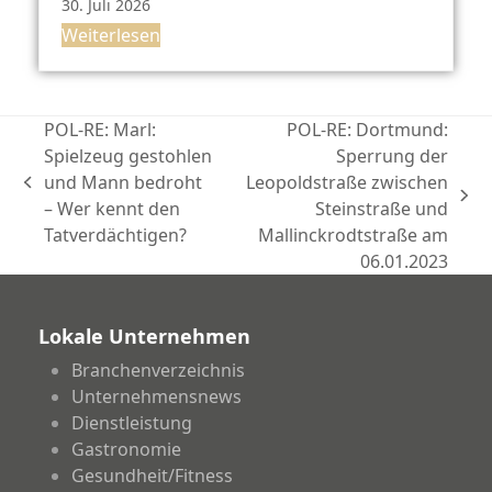
30. Juli 2026
Weiterlesen
POL-RE: Marl:
POL-RE: Dortmund:
Spielzeug gestohlen
Sperrung der
und Mann bedroht
Leopoldstraße zwischen
vorheriger
Nächster
– Wer kennt den
Steinstraße und
Beitrag:
Beitrag:
Tatverdächtigen?
Mallinckrodtstraße am
06.01.2023
Lokale Unternehmen
Branchenverzeichnis
Unternehmensnews
Dienstleistung
Gastronomie
Gesundheit/Fitness