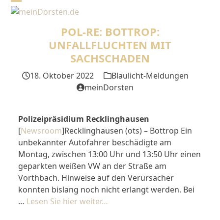
Skip
Open
Close
to
mobile
mobile
content
POL-RE: BOTTROP:
menu
menu
UNFALLFLUCHTEN MIT
SACHSCHADEN
18. Oktober 2022
Blaulicht-Meldungen
meinDorsten
Polizeipräsidium Recklinghausen
[
Newsroom
]Recklinghausen (ots) – Bottrop Ein
unbekannter Autofahrer beschädigte am
Montag, zwischen 13:00 Uhr und 13:50 Uhr einen
geparkten weißen VW an der Straße am
Vorthbach. Hinweise auf den Verursacher
konnten bislang noch nicht erlangt werden. Bei
…
Lesen Sie hier weiter…