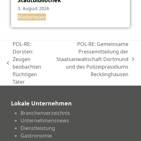
3. August 2026
Weiterlesen
POL-RE:
POL-RE: Gemeinsame
Dorsten:
Pressemitteilung der
Zeugen
Staatsanwaltschaft Dortmund
Nächster
vorheriger
beobachten
und des Polizeipräsidiums
Beitrag:
Beitrag:
flüchtigen
Recklinghausen
Täter
Lokale Unternehmen
Branchenverzeichnis
Unternehmensnews
Dienstleistung
Gastronomie