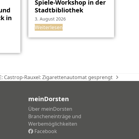
Spiele-Workshop in der
rund
Stadtbibliothek
k in
3. August 2026
Weiterlesen
: Castrop-Rauxel: Zigarettenautomat gesprengt
ter
g:
meinDorsten
Über meinDorsten
Brancheneinträge und
Werbemöglichkeiten
Facebook