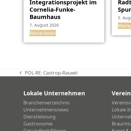
Integrationsprojekt im
Radt
Cornelia-Funke-
Spu
Baumhaus
5. Aug
7. August 2026
Weite
Weiterlesen
POL-RE: Castrop-Rauxel:
vorheriger
Beitrag:
Lokale Unternehmen
Verein
Branchenverzeichnis
Vereinsv
Unternehmensnews
Lokale I
Dienstleistung
Unterne
Gastronomie
Braucht
Gesundheit/Fitness
Kunst & 