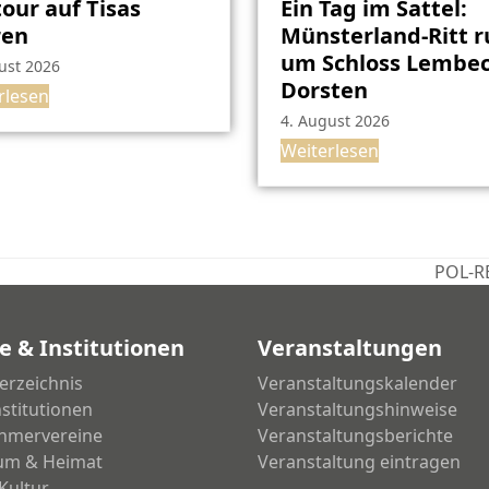
our auf Tisas
Ein Tag im Sattel:
ren
Münsterland-Ritt 
um Schloss Lembec
ust 2026
Dorsten
rlesen
4. August 2026
Weiterlesen
POL-RE
Nächs
Beitra
e & Institutionen
Veranstaltungen
erzeichnis
Veranstaltungskalender
nstitutionen
Veranstaltungshinweise
hmervereine
Veranstaltungsberichte
um & Heimat
Veranstaltung eintragen
Kultur