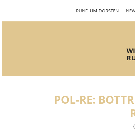
Skip
to
RUND UM DORSTEN
NEW
content
WI
RU
POL-RE: BOTT