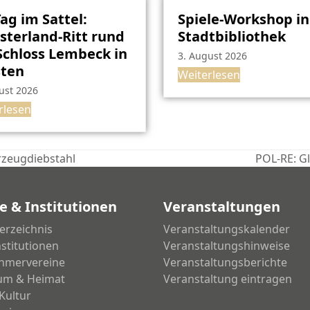
Tag im Sattel:
Spiele-Workshop in
terland-Ritt rund
Stadtbibliothek
chloss Lembeck in
3. August 2026
sten
Weiterlesen
ust 2026
rlesen
rzeugdiebstahl
POL-RE: G
Nächster
Beitrag:
e & Institutionen
Veranstaltungen
erzeichnis
Veranstaltungskalender
nstitutionen
Veranstaltungshinweise
hmervereine
Veranstaltungsberichte
um & Heimat
Veranstaltung eintragen
Kultur