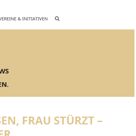
VEREINE & INITIATIVEN
EWS
EN.
EN, FRAU STÜRZT –
ER