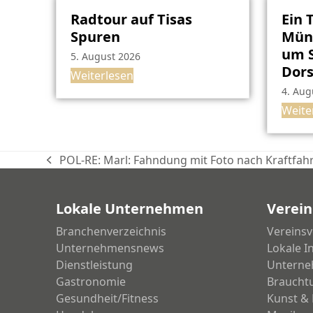
Radtour auf Tisas
Ein 
Spuren
Müns
um S
5. August 2026
Dor
Weiterlesen
4. Aug
Weite
POL-RE: Marl: Fahndung mit Foto nach Kraftfah
vorheriger
Beitrag:
Lokale Unternehmen
Verein
Branchenverzeichnis
Vereinsv
Unternehmensnews
Lokale I
Dienstleistung
Unterne
Gastronomie
Braucht
Gesundheit/Fitness
Kunst & 