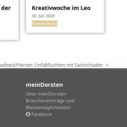
 der
Kreativwoche im Leo
30. Juli 2026
Weiterlesen
ladbeck/Herten: Unfallfluchten mit Sachschaden
meinDorsten
Über meinDorsten
Brancheneinträge und
Werbemöglichkeiten
Facebook