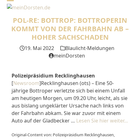
Skip
Open
Close
to
mobile
mobile
content
POL-RE: BOTTROP: BOTTROPERIN
menu
menu
KOMMT VON DER FAHRBAHN AB –
HOHER SACHSCHADEN
19. Mai 2022
Blaulicht-Meldungen
meinDorsten
Polizeipräsidium Recklinghausen
[
Newsroom
]Recklinghausen (ots) – Eine 50-
jährige Bottroper verletzte sich bei einem Unfall
am heutigen Morgen, um 09.20 Uhr, leicht, als sie
aus bislang ungeklärter Ursache nach links von
der Fahrbahn abkam. Sie war zuvor mit einem
Auto auf der Gladbecker …
Lesen Sie hier weiter…
Original-Content von: Polizeipräsidium Recklinghausen,