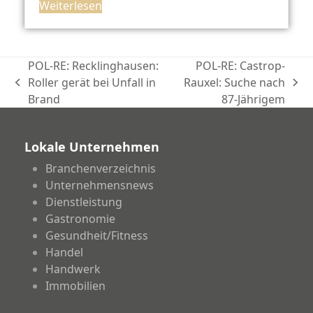
Weiterlesen
POL-RE: Recklinghausen:
POL-RE: Castrop-
Roller gerät bei Unfall in
Rauxel: Suche nach
vorheriger
Nächster
Brand
87-Jährigem
Beitrag:
Beitrag:
Lokale Unternehmen
Branchenverzeichnis
Unternehmensnews
Dienstleistung
Gastronomie
Gesundheit/Fitness
Handel
Handwerk
Immobilien